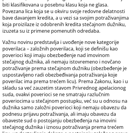
biti klasifikovana u posebnu klasu koja ne glasa.
Povezana lica koja se u okviru svoje redovne delatnosti
bave davanjem kredita, a u vezi sa svojim potraživanjima
koja proizilaze iz odobrenih kredita stečajnom dužniku,
izuzeta su iz primene pomenutih odredaba.
Važnu novinu predstavlja i uvođenje nove kategorije
poverilaca – založnih poverilaca, koji se definišu kao
poverioci koji imaju obezbeđenje nad imovinom
stečajnog dužnika, ali nemaju istovremeno i novčano
potraživanje prema stečajnom dužniku (obezbeđenje je
uspostavljeno radi obezbeđivanja potraživanja koje
poverilac ima prema trećem licu). Prema Zakonu, kao i u
skladu sa već zauzetim stavom Privrednog apelacionog
suda, ovakvi poverioci se ne smatraju razlučnim
poveriocima u stečajnom postupku, već su u odnosu na
dužnika samo založni poverioci koji nemaju obavezu da
podnesu prijavu potraživanja, ali imaju obavezu da
obaveste sud o postojanju obezbeđenja na imovini
stečajnog dužnika i iznosu potraživanja prema trećem