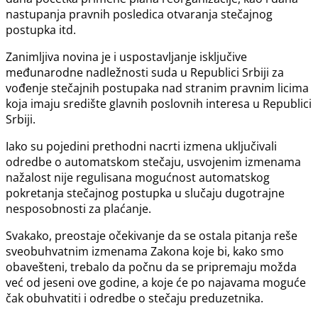
nаstupаnjа pravnih posledica otvаrаnjа stečajnog
postupka itd.
Zanimljiva novina je i uspostavljanje isključive
međunarodne nadležnosti suda u Republici Srbiji za
vođenje stečajnih postupaka nad stranim pravnim licima
koja imaju središte glavnih poslovnih interesa u Republici
Srbiji.
Iako su pojedini prethodni nacrti izmena uključivali
odredbe o automatskom stečaju, usvojenim izmenama
nažalost nije regulisana mogućnost automatskog
pokretanja stečajnog postupka u slučaju dugotrajne
nesposobnosti za plaćanje.
Svakako, preostaje očekivanje da se ostala pitanja reše
sveobuhvatnim izmenama Zakona koje bi, kako smo
obavešteni, trebalo da počnu da se pripremaju možda
već od jeseni ove godine, a koje će po najavama moguće
čak obuhvatiti i odredbe o stečaju preduzetnika.