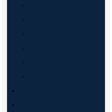
Stariji saradnik
Saradnik
Marketing
Asistent
Menadzer kancelarije
Finansije
D2P Novosti
O nama