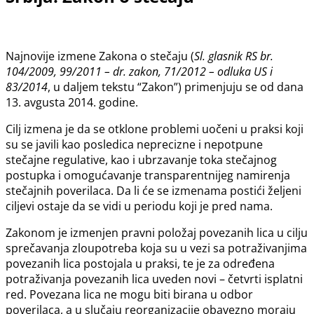
Najnovije izmene Zakona o stečaju (
Sl. glasnik RS br.
104/2009, 99/2011 – dr. zakon, 71/2012 – odluka US i
83/2014
, u daljem tekstu “Zakon”) primenjuju se od dana
13. avgusta 2014. godine.
Cilj izmena je da se otklone problemi uočeni u praksi koji
su se javili kao posledica neprecizne i nepotpune
stečajne regulative, kao i ubrzavanje toka stečajnog
postupka i omogućavanje transparentnijeg namirenja
stečajnih poverilaca. Da li će se izmenama postići željeni
ciljevi ostaje da se vidi u periodu koji je pred nama.
Zakonom je izmenjen pravni položaj povezanih lica u cilju
sprečavanja zloupotreba koja su u vezi sa potraživanjima
povezanih lica postojala u praksi, te je za određena
potraživanja povezanih lica uveden novi – četvrti isplatni
red. Povezana lica ne mogu biti birana u odbor
poverilaca, a u slučaju reorganizacije obavezno moraju