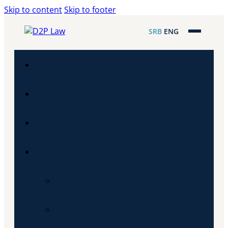
Skip to content
Skip to footer
SRB
ENG
Početna
Naša stručnost
Regionalna pokrivenost
Naš tim
Stariji partner
Partner