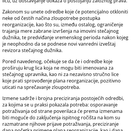
licu, uz dostavljanje dokaza o postojanju založnog prava.
Zakonom su unete odredbe koje će potencijalno otkloniti
neke od čestih načina zloupotrebe postupka
reorganizacije, kao što su, između ostalog, ograničenje
trajanja mere zabrane izvršenja na imovini stečajnog
dužnika, te predviđanje vremenskog perioda nakon kojeg
je neophodno da se podnese novi vanredni izveštaj
revizora stečajnog dužnika.
Pored navedenog, očekuje se da će i odredbe koje
proširuju krug lica koja ne mogu biti imenovana za
stečajnog upravnika, kao ni za nezavisno stručno lice
koje prati sprovođenje plana reorganizacije, pozitivno
uticati na sprečavanje zloupotreba.
Izmene sadrže i brojna preciziranja postojećih odredbi,
za kojima se u praksi pokazala potreba: osporavanje
potraživanja od strane poverilaca će prema izmenama
biti moguće do zaključenja ispitnog ročišta na kom su
rаzmаtrаne njihove prijave potrаživаnjа, preciziranje
dana početka primene plana reorganizacije, kao i dana