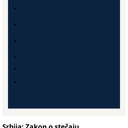
Pro Bono
ESG
Karijera
Kontakt
SRB
ENG
Srbija: Zakon o stečaju