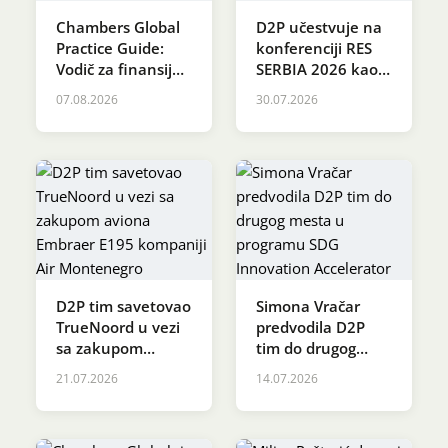
Chambers Global
D2P učestvuje na
Karijera
Practice Guide:
konferenciji RES
Vodič za finansije i
SERBIA 2026 kao
lizing u
sponzor Coffee
Kontakt
07.08.2026
30.07.2026
vazduhoplovstvu
Break-a
2026
D2P tim savetovao
Simona Vračar
TrueNoord u vezi
predvodila D2P
sa zakupom
tim do drugog
aviona Embraer
mesta u programu
21.07.2026
14.07.2026
E195 kompaniji Air
SDG Innovation
Montenegro
Accelerator