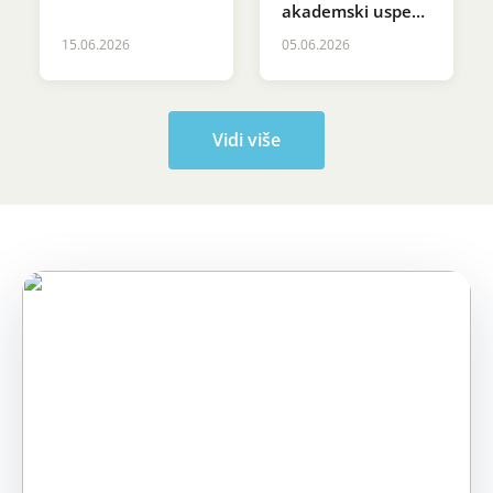
asocijacije za
akademski uspeh
vazduhoplovno
na svečanosti
15.06.2026
05.06.2026
pravo (EALA)
povodom Dana
Svetog Save na
Pravnom
fakultetu
Vidi više