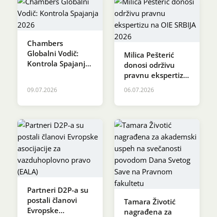
Chambers
Globalni Vodič:
Milica Pešterić
Kontrola Spajanja
donosi održivu
2026
pravnu ekspertizu
na OIE SRBIJA
09.07.2026
06.07.2026
2026
Partneri D2P-a su
postali članovi
Tamara Životić
Evropske
nagrađena za