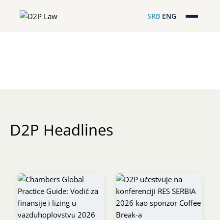
SRB
ENG
Početna
Naša stručnost
Regionalna pokrivenost
Naš tim
D2P Headlines
D2P Novosti
O nama
Pro Bono
ESG