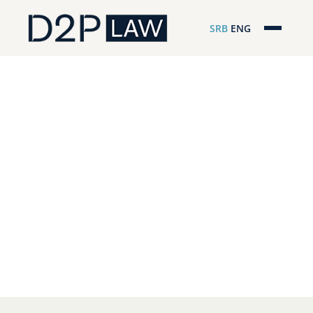
SRB
ENG
Početna
Naša stručnost
Regionalna pokrivenost
Naš tim
D2P Novosti
O nama
Pro Bono
ESG