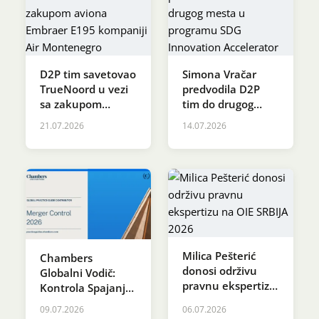
D2P tim savetovao
Simona Vračar
TrueNoord u vezi
predvodila D2P
sa zakupom
tim do drugog
aviona Embraer
mesta u programu
21.07.2026
14.07.2026
E195 kompaniji Air
SDG Innovation
Montenegro
Accelerator
Milica Pešterić
Chambers
donosi održivu
Globalni Vodič:
pravnu ekspertizu
Kontrola Spajanja
na OIE SRBIJA
2026
09.07.2026
06.07.2026
2026