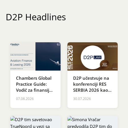
Karijera
D2P Headlines
Kontakt
Chambers Global
D2P učestvuje na
Practice Guide:
konferenciji RES
Vodič za finansije i
SERBIA 2026 kao
lizing u
sponzor Coffee
07.08.2026
30.07.2026
vazduhoplovstvu
Break-a
2026