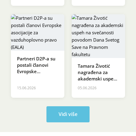
Partneri D2P-a su
postali članovi
Tamara Životić
Evropske
nagrađena za
asocijacije za
akademski uspeh
vazduhoplovno
na svečanosti
15.06.2026
05.06.2026
pravo (EALA)
povodom Dana
Svetog Save na
Pravnom
fakultetu
Vidi više