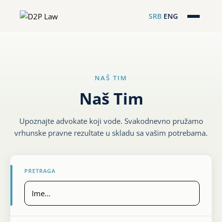
SRB
ENG
Početna
Naša stručnost
NAŠ TIM
Regionalna pokrivenost
Naš Tim
Naš tim
Upoznajte advokate koji vode. Svakodnevno pružamo
vrhunske pravne rezultate u skladu sa vašim potrebama.
D2P Novosti
O nama
PRETRAGA
Pro Bono
ESG