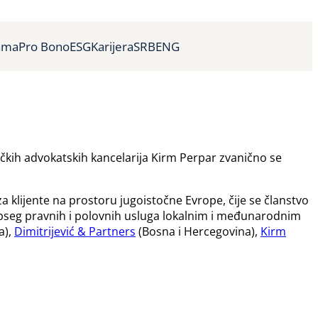
ama
Pro Bono
ESG
Karijera
SRB
ENG
čkih advokatskih kancelarija Kirm Perpar zvanično se
 klijente na prostoru jugoistočne Evrope, čije se članstvo
 opseg pravnih i polovnih usluga lokalnim i međunarodnim
a),
Dimitrijević & Partners
(Bosna i Hercegovina),
Kirm