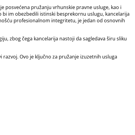
a je posvećena pružanju vrhunskie pravne usluge, kao i
ko bi im obezbedili istinski besprekornu uslugu, kancelarija
ćenošću profesionalnom integritetu, je jedan od osnovnih
u, zbog čega kancelarija nastoji da sagledava širu sliku
razvoj. Ovo je ključno za pružanje izuzetnih usluga