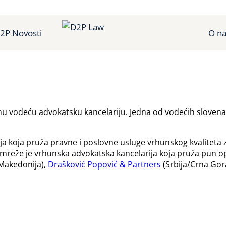
2P Novosti
O n
nu vodeću advokatsku kancelariju. Jedna od vodećih slovena
a koja pruža pravne i poslovne usluge vrhunskog kvaliteta za
ELA mreže je vrhunska advokatska kancelarija koja pruža pun
Makedonija),
Drašković Popović & Partners
(Srbija/Crna Gor