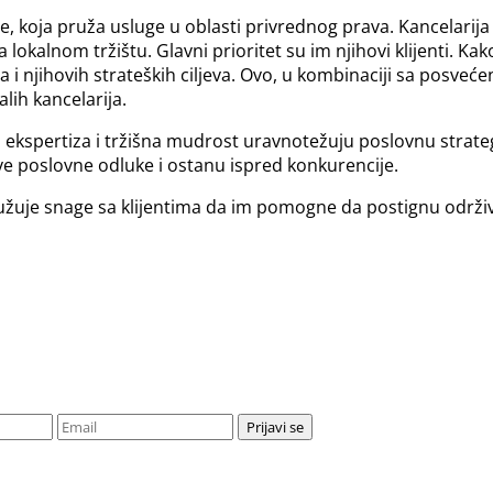
je, koja pruža usluge u oblasti privrednog prava. Kancelarij
 lokalnom tržištu. Glavni prioritet su im njihovi klijenti. Ka
 i njihovih strateških ciljeva. Ovo, u kombinaciji sa posve
alih kancelarija.
kspertiza i tržišna mudrost uravnotežuju poslovnu strategij
ave poslovne odluke i ostanu ispred konkurencije.
uje snage sa klijentima da im pomogne da postignu održivi 
Prijavi se