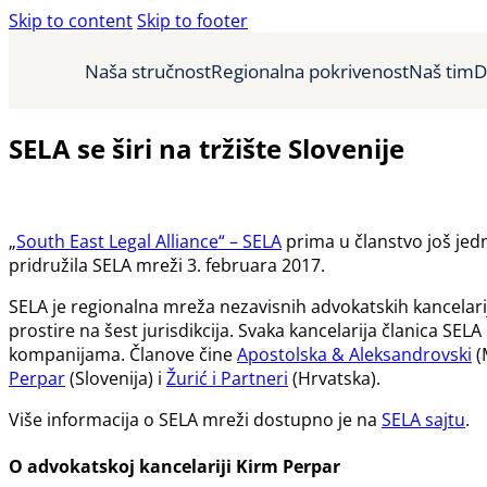
Skip to content
Skip to footer
Naša stručnost
Regionalna pokrivenost
Naš tim
D
SELA se širi na tržište Slovenije
„
South East Legal Alliance“ – SELA
prima u članstvo još jed
pridružila SELA mreži 3. februara 2017.
SELA je regionalna mreža nezavisnih advokatskih kancelarij
prostire na šest jurisdikcija. Svaka kancelarija članica S
kompanijama. Članove čine
Apostolska & Aleksandrovski
(
Perpar
(Slovenija) i
Žurić i Partneri
(Hrvatska).
Više informacija o SELA mreži dostupno je na
SELA sajtu
.
O advokatskoj kancelariji Kirm Perpar