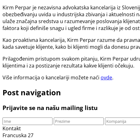
Kirm Perpar je nezavisna advokatska kancelarija iz Sloveni
obezbeđivanju uvida u industrijska zbivanja i aktuelnosti na
ulaže značajna sredstva u razumevanje poslovanja klijenata
faktora koji definiše snagu i ugled firme i razlikuje je od ost
Kao proaktivna kancelarija, Kirm Perpar razume da pravna e
kada savetuje klijente, kako bi klijenti mogli da donesu pr
Prilagođenim pristupom svakom pitanju, Kirm Perpar udruž
klijentima i za postizanje rezultata kakve klijenti očekuju.
Više informacija o kancelariji možete naći
ovde
.
Post navigation
Prijavite se na našu mailing listu
Kontakt
Francuska 27