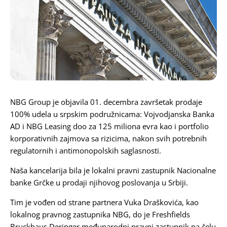
Karijera
Kontakt
NBG Group je objavila 01. decembra završetak prodaje
100% udela u srpskim podružnicama: Vojvodjanska Banka
AD i NBG Leasing doo za 125 miliona evra kao i portfolio
korporativnih zajmova sa rizicima, nakon svih potrebnih
regulatornih i antimonopolskih saglasnosti.
Naša kancelarija bila je lokalni pravni zastupnik Nacionalne
banke Grčke u prodaji njihovog poslovanja u Srbiji.
Tim je vođen od strane partnera
Vuka Draškovića
, kao
lokalnog pravnog zastupnika NBG, do je Freshfields
Bruckhaus Deringer međunarodni pravni zastupnik na čelu