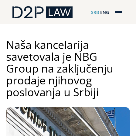
SRB
ENG
Početna
Naša stručnost
Naša kancelarija
savetovala je NBG
Regionalna pokrivenost
Group na zaključenju
Naš tim
prodaje njihovog
D2P Novosti
poslovanja u Srbiji
O nama
Pro Bono
ESG