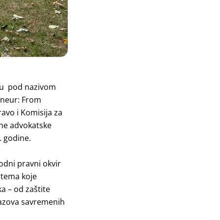
naru pod nazivom
eneur: From
avo i Komisija za
dne advokatske
. godine.
odni pravni okvir
 tema koje
 – od zaštite
izazova savremenih