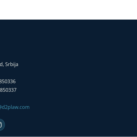
, Srbija
7850336
7850337
e@d2plaw.com