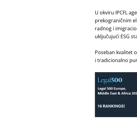
U okviru IPCFL age
prekograničnim el
radnog i imigracio
uključujući ESG st
Poseban kvalitet 
i tradicionalno p