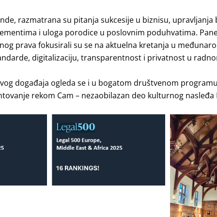
nde, razmatrana su pitanja sukcesije u biznisu, upravljanj
ementima i uloga porodice u poslovnim poduhvatima. Paneli
nog prava fokusirali su se na aktuelna kretanja u međunaro
andarde, digitalizaciju, transparentnost i privatnost u radn
ovog događaja ogleda se i u bogatom društvenom programu, k
untovanje rekom Cam – nezaobilazan deo kulturnog nasleđa