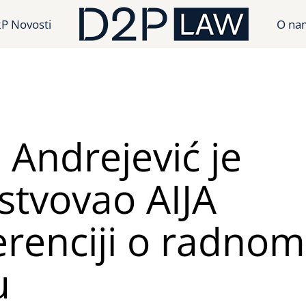
P Novosti
O na
 Andrejević je
stvovao AIJA
erenciji o radnom
u