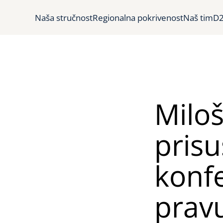
Naša stručnost
Regionalna pokrivenost
Naš tim
D2
Miloš
prisu
konf
prav