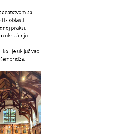
a bogatstvom sa
 iz oblasti
dnoj praksi,
om okruženju.
oji je uključivao
 Kembridža.