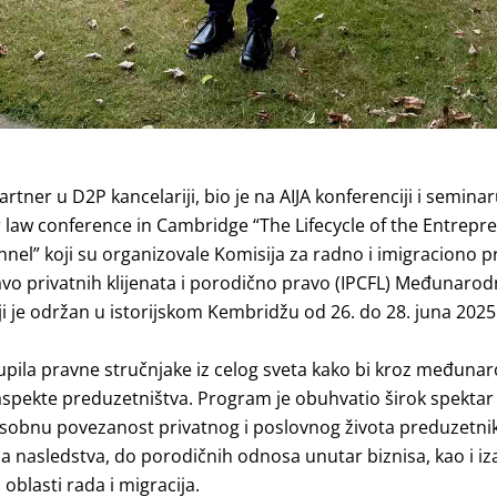
artner u
D2P
kancelariji, bio je na AIJA konferenciji i semi
r law conference in Cambridge “The Lifecycle of the Entrepr
nnel”
koji su organizovale Komisija za radno i imigraciono pr
 privatnih klijenata i porodično pravo (IPCFL) Međunaro
ji je održan u istorijskom Kembridžu od 26. do 28. juna 2025
upila pravne stručnjake iz celog sveta kako bi kroz međunar
 aspekte preduzetništva. Program je obuhvatio širok spektar
sobnu povezanost privatnog i poslovnog života preduzetnika
ja nasledstva, do porodičnih odnosa unutar biznisa, kao i 
oblasti rada i migracija.