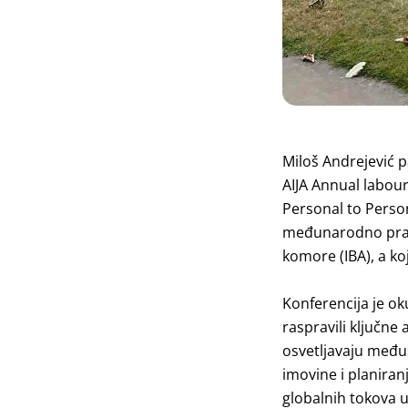
Miloš Andrejević
p
AIJA Annual labou
Personal to Perso
međunarodno pravo
komore (IBA), a ko
Konferencija je ok
raspravili ključne
osvetljavaju među
imovine i planiran
globalnih tokova u 