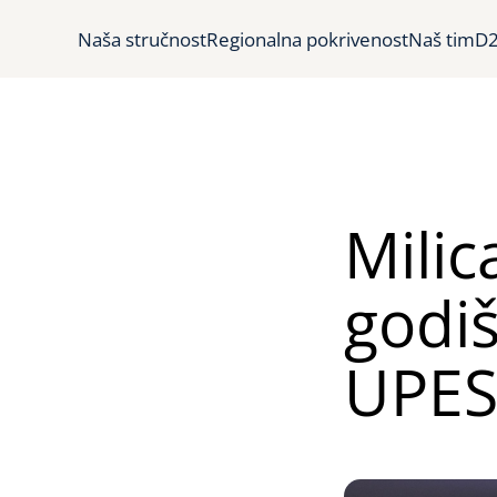
Naša stručnost
Regionalna pokrivenost
Naš tim
D2
Milic
godiš
UPES