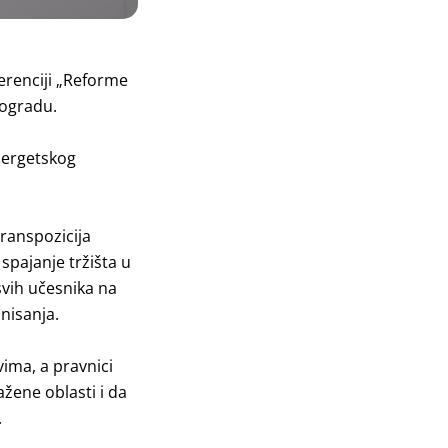
ferenciji „Reforme
eogradu.
nergetskog
transpozicija
 spajanje tržišta u
svih učesnika na
onisanja.
ima, a pravnici
ažene oblasti i da
.