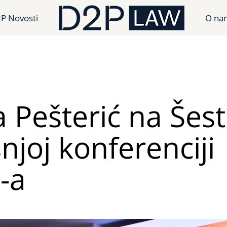
P Novosti
O na
a Pešterić na Šest
njoj konferenciji
-a