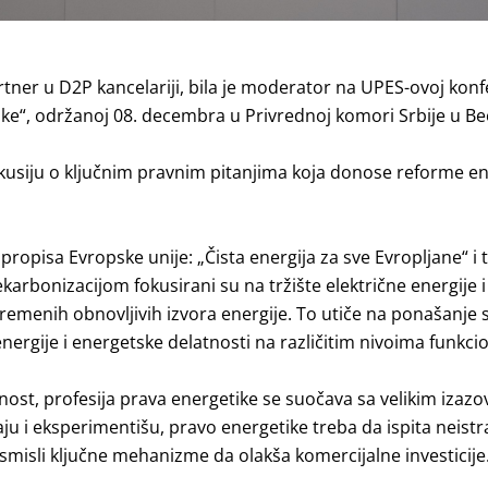
rtner u D2P kancelariji, bila je moderator na UPES-ovoj kon
ike“, održanoj 08. decembra u Privrednoj komori Srbije u B
iskusiju o ključnim pravnim pitanjima koja donose reforme e
propisa Evropske unije: „Čista energija za sve Evropljane“ i 
karbonizacijom fokusirani su na tržište električne energije i
ovremenih obnovljivih izvora energije. To utiče na ponašanje 
energije i energetske delatnosti na različitim nivoima funkci
ost, profesija prava energetike se suočava sa velikim izazov
ju i eksperimentišu, pravo energetike treba da ispita neistr
misli ključne mehanizme da olakša komercijalne investicije