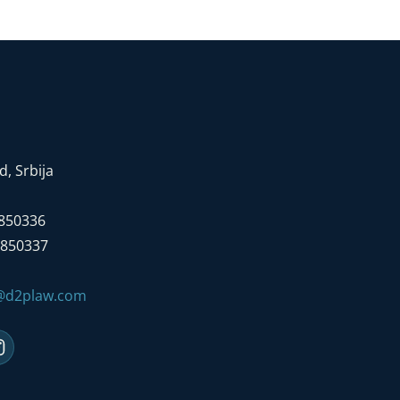
, Srbija
7850336
7850337
e@d2plaw.com