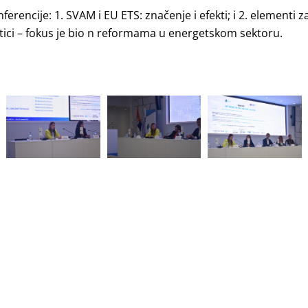
nferencije: 1. SVAM i EU ETS: značenje i efekti; i 2. elementi
tici – fokus je bio n reformama u energetskom sektoru.