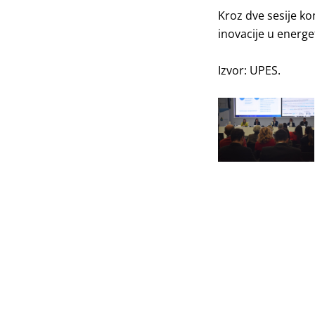
Kroz dve sesije ko
inovacije u energe
Izvor:
UPES
.