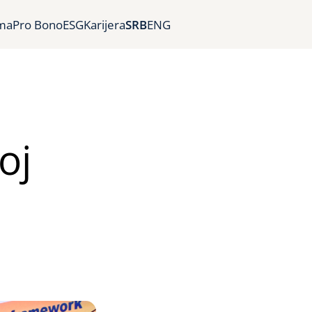
ma
Pro Bono
ESG
Karijera
SRB
ENG
oj