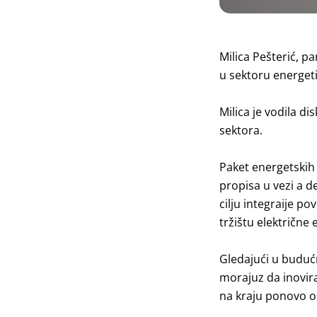
Milica Pešterić
, pa
u sektoru energet
Milica je vodila d
sektora.
Paket energetskih 
propisa u vezi a de
cilju integraije p
tržištu električne 
Gledajući u budućn
morajuz da inovira
na kraju ponovo os