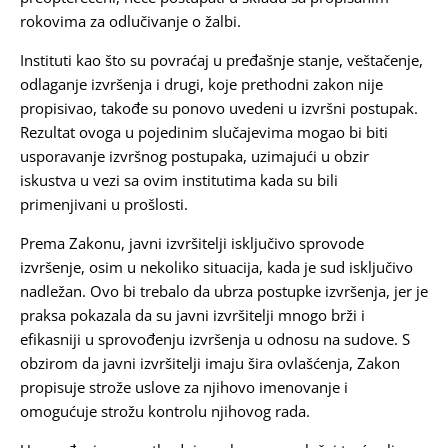
rokovima za odlučivanje o žalbi.
Instituti kao što su povraćaj u pređašnje stanje, veštačenje,
odlaganje izvršenja i drugi, koje prethodni zakon nije
propisivao, takođe su ponovo uvedeni u izvršni postupak.
Rezultat ovoga u pojedinim slučajevima mogao bi biti
usporavanje izvršnog postupaka, uzimajući u obzir
iskustva u vezi sa ovim institutima kada su bili
primenjivani u prošlosti.
Prema Zakonu, javni izvršitelji isključivo sprovode
izvršenje, osim u nekoliko situacija, kada je sud isključivo
nadležan. Ovo bi trebalo da ubrza postupke izvršenja, jer je
praksa pokazala da su javni izvršitelji mnogo brži i
efikasniji u sprovođenju izvršenja u odnosu na sudove. S
obzirom da javni izvršitelji imaju šira ovlašćenja, Zakon
propisuje strože uslove za njihovo imenovanje i
omogućuje strožu kontrolu njihovog rada.