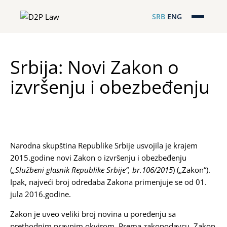
SRB
ENG
Početna
Srbija: Novi Zakon o
Naša stručnost
izvršenju i obezbeđenju
Regionalna pokrivenost
Naš tim
D2P Novosti
Narodna skupština Republike Srbije usvojila je krajem
2015.godine novi Zakon o izvršenju i obezbeđenju
O nama
(
„Službeni glasnik Republike Srbije“, br.106/2015
) („Zakon“).
Ipak, najveći broj odredaba Zakona primenjuje se od 01.
jula 2016.godine.
Pro Bono
Zakon je uveo veliki broj novina u poređenju sa
ESG
prethodnim pravnim okvirom. Prema zakonodavcu, Zakon