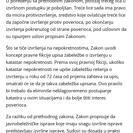
U poređenju sa prethodnim zakonom, položaj trećeg lica u
izvršnom postupku je poboljšan. Treće lice sada ima pravo
da inicira protivizvršenje, sredstvo koje ovlašćuje treće lice
da započne izvršenje protiv poverioca, po okončanju
izvršenja pokrenutog od strane poverioca, pod uslovom da
su ispunjeni uslovi propisani Zakonom.
Što se tiče izvršenja na nepokretnostima, Zakon uvodi
koncept pravne fikcije upisa zabeležbe o izvršenju u
katastar nepokretnosti. Prema ovoj pravnoj fikciji, ukoliko
katastar nepokretnosti ne upiše zabeležbu rešenja o
izvršenju u roku od 72 časa od prijema zahteva za upis,
smatrati će se da je takva zabeležba upisana. Ovo pravilo
bi trebalo da eliminiše neblagovremeno postupanje
katastra u ovim situacijama i da bolje štiti interes
poverioca.
Za razliku od prethodnog zakona, Zakon propisuje da
javnobeležničke isprave koje imaju snagu izvršne isprave
predstavljaju izvršne isprave. Sudovi su dosada u praksi