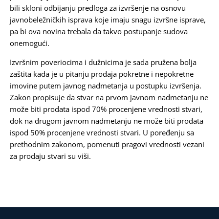
bili skloni odbijanju predloga za izvršenje na osnovu
javnobeležničkih isprava koje imaju snagu izvršne isprave,
pa bi ova novina trebala da takvo postupanje sudova
onemogući.
Izvršnim poveriocima i dužnicima je sada pružena bolja
zaštita kada je u pitanju prodaja pokretne i nepokretne
imovine putem javnog nadmetanja u postupku izvršenja.
Zakon propisuje da stvar na prvom javnom nadmetanju ne
može biti prodata ispod 70% procenjene vrednosti stvari,
dok na drugom javnom nadmetanju ne može biti prodata
ispod 50% procenjene vrednosti stvari. U poređenju sa
prethodnim zakonom, pomenuti pragovi vrednosti vezani
za prodaju stvari su viši.