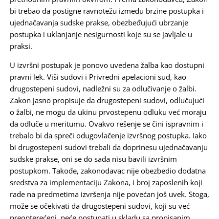
bi trebao da postigne ravnotežu između brzine postupka i
Karijera
ujednačavanja sudske prakse, obezbeđujući ubrzanje
postupka i uklanjanje nesigurnosti koje su se javljale u
praksi.
Kontakt
U izvršni postupak je ponovo uvedena žalba kao dostupni
pravni lek. Viši sudovi i Privredni apelacioni sud, kao
drugostepeni sudovi, nadležni su za odlučivanje o žalbi.
Zakon jasno propisuje da drugostepeni sudovi, odlučujući
o žalbi, ne mogu da ukinu prvostepenu odluku već moraju
da odluče u meritumu. Ovakvo rešenje se čini ispravnim i
trebalo bi da spreči odugovlačenje izvršnog postupka. Iako
bi drugostepeni sudovi trebali da doprinesu ujednačavanju
sudske prakse, oni se do sada nisu bavili izvršnim
postupkom. Takođe, zakonodavac nije obezbedio dodatna
sredstva za implementaciju Zakona, i broj zaposlenih koji
rade na predmetima izvršenja nije povećan još uvek. Stoga,
može se očekivati da drugostepeni sudovi, koji su već
preopterećeni, neće postupati u skladu sa propisanim