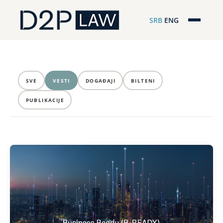
SRB
ENG
Početna
Naša stručnost
SVE
VESTI
DOGAĐAJI
BILTENI
Regionalna pokrivenost
PUBLIKACIJE
Naš tim
D2P Novosti
O nama
Pro Bono
ESG