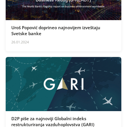
Karijera
Uroš Popović doprineo najnovijem izveštaju
Kontakt
Svetske banke
26.01.2024
D2P piše za najnoviji Globalni indeks
restrukturiranja vazduhoplovstva (GARI)