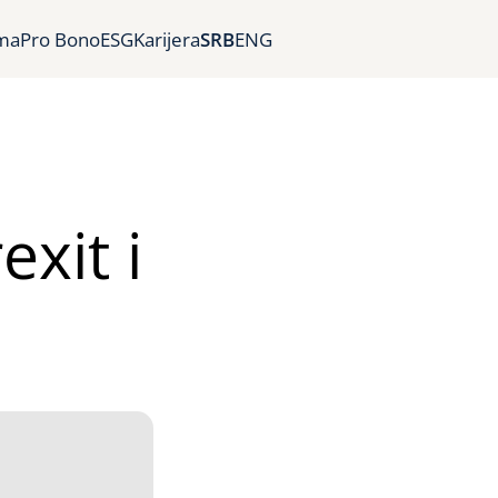
ma
Pro Bono
ESG
Karijera
SRB
ENG
exit i