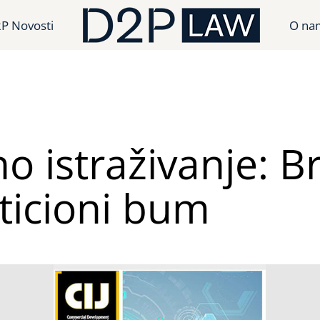
P Novosti
O na
o istraživanje: Br
ticioni bum