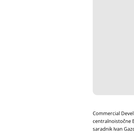
Commercial Develo
centralnoistočne E
saradnik Ivan Gazdi