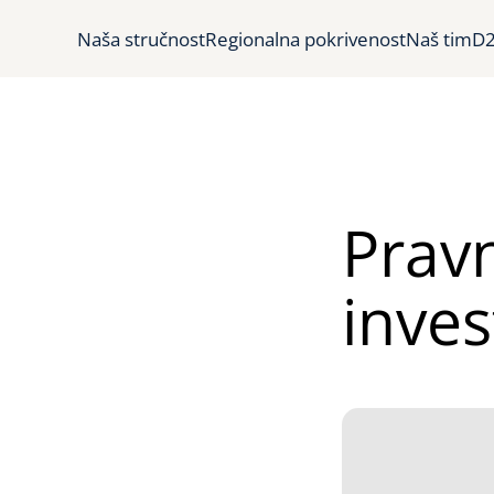
Naša stručnost
Regionalna pokrivenost
Naš tim
D2
Pravn
inves