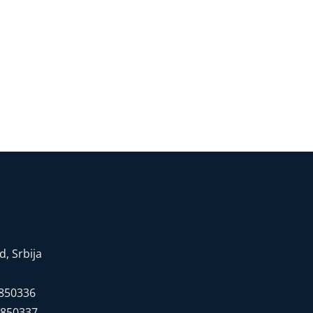
, Srbija
7850336
7850337