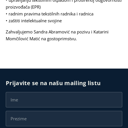
• upravljanju tekstilnim otpadom i proširenoj odgovornosti
proizvođača (EPR)
• radnim pravima tekstilnih radnika i radnica
• zaštiti intelektualne svojine
Zahvaljujemo Sandra Abramović na pozivu i Katarini
Momčilović Matić na gostoprimstvu.
Prijavite se na našu mailing listu