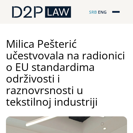
SRB
ENG
Početna
Naša stručnost
Milica Pešterić
učestvovala na radionici
Regionalna pokrivenost
o EU standardima
Naš tim
održivosti i
D2P Novosti
raznovrsnosti u
tekstilnoj industriji
O nama
Pro Bono
ESG