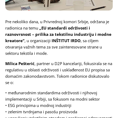
Pre nekoliko dana, u
Privrednoj komori Srbije
, održana je
radionica na temu
„EU standardi održivosti i
raznovrsnost – prilika za tekstilnu industriju i modne
kreatore“
, u organizaciji
INŠTITUT IRDO
, sa ciljem
otvaranja važnih tema za sve zainteresovane strane u
sektoru tekstila i mode.
Milica Pešterić
, partner u D2P kancelariji, fokusirala se na
regulativu u oblasti održivosti i usklađenost EU propisa sa
domaćim zakonodavstvom. Tokom radionice diskutovalo
se o:
• međunarodnim standardima održivosti i njihovoj
implementaciji u Srbiji, sa fokusom na modni sektor
• ESG principima u modnoj industriji
• zelenim tvrdnjama i pasošu proizvoda