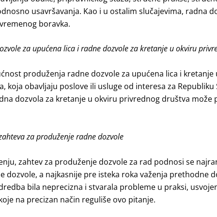
dnosno usavršavanja. Kao i u ostalim slučajevima, radna do
rivremenog boravka.
zvole za upućena lica i radne dozvole za kretanje u okviru priv
ćnost produženja radne dozvole za upućena lica i kretanje 
, koja obavljaju poslove ili usluge od interesa za Republiku S
adna dozvola za kretanje u okviru privrednog društva može 
zahteva za produženje radne dozvole
ju, zahtev za produženje dozvole za rad podnosi se najran
e dozvole, a najkasnije pre isteka roka važenja prethodne 
redba bila neprecizna i stvarala probleme u praksi, usvoje
oje na precizan način reguliše ovo pitanje.