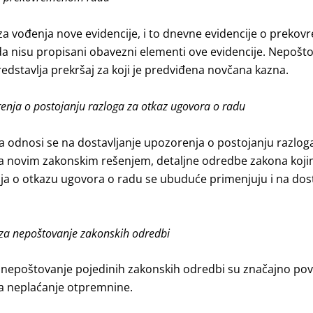
a vođenja nove evidencije, i to dnevne evidencije o prek
da nisu propisani obavezni elementi ove evidencije. Nepošt
dstavlja prekršaj za koji je predviđena novčana kazna.
enja o postojanju razloga za otkaz ugovora o radu
 odnosi se na dostavljanje upozorenja o postojanju razlog
sa novim zakonskim rešenjem, detaljne odredbe zakona koji
nja o otkazu ugovora o radu se ubuduće primenjuju i na dost
 za nepoštovanje zakonskih odredbi
nepoštovanje pojedinih zakonskih odredbi su značajno po
 za neplaćanje otpremnine.