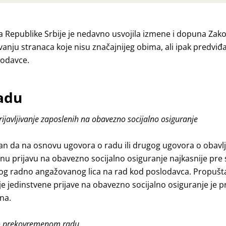
 Republike Srbije je nedavno usvojila izmene i dopuna Zako
anju stranaca koje nisu značajnijeg obima, ali ipak predviđ
lodavce.
adu
rijavljivanje zaposlenih na obavezno socijalno osiguranje
an da na osnovu ugovora o radu ili drugog ugovora o obavl
nu prijavu na obavezno socijalno osiguranje najkasnije pre
og radno angažovanog lica na rad kod poslodavca. Propušt
 jedinstvene prijave na obavezno socijalno osiguranje je pre
na.
 o prekovremenom radu