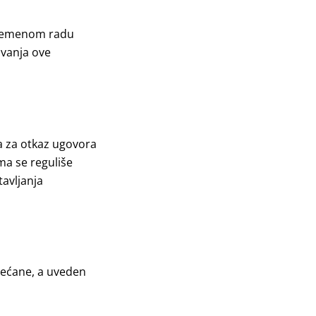
ovremenom radu
ovanja ove
a za otkaz ugovora
ma se reguliše
avljanja
većane, a uveden