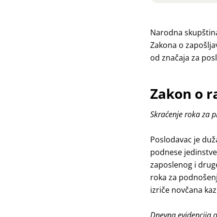
Narodna skupština
Zakona o zapošljav
od značaja za pos
Zakon o r
Skraćenje roka za p
Poslodavac je duž
podnese jedinstve
zaposlenog i drug
roka za podnošenje
izriče novčana kaz
Dnevna evidencija