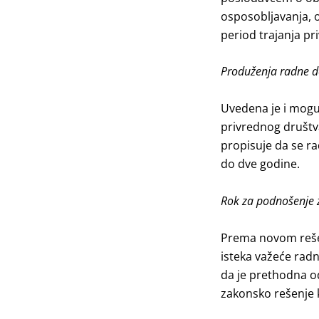
osposobljavanja, o
period trajanja p
Produženja radne do
Uvedena je i mogu
privrednog društva
propisuje da se r
do dve godine.
Rok za podnošenje 
Prema novom rešen
isteka važeće radn
da je prethodna od
zakonsko rešenje k