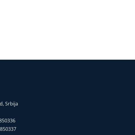
, Srbija
7850336
7850337