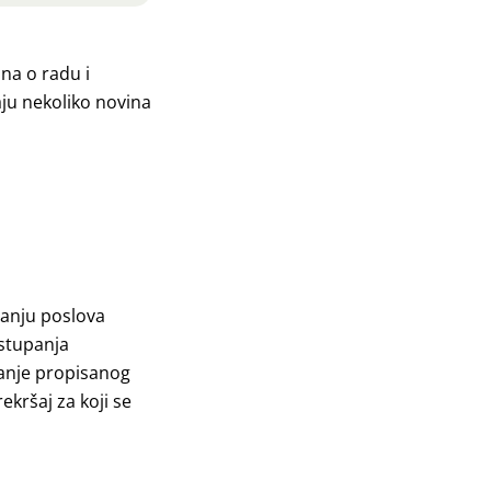
na o radu i
aju nekoliko novina
janju poslova
 stupanja
anje propisanog
kršaj za koji se