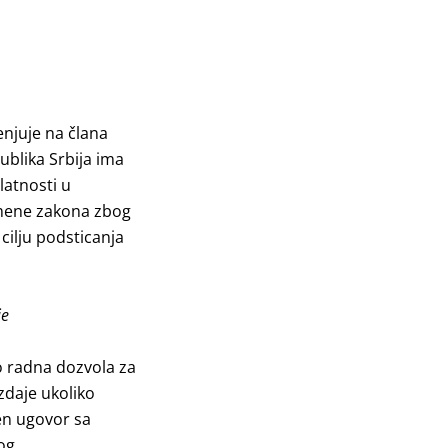
njuje na člana
blika Srbija ima
latnosti u
rimene zakona zbog
 cilju podsticanja
je
o radna dozvola za
zdaje ukoliko
en ugovor sa
og