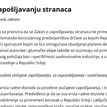
apošljavanju stranaca
imene zakona
e precizira da se Zakon o zapošljavanju stranaca ne prime
plomatsko-konzularnog predstavništva države sa kojom Repu
lni sporazum kojim se licu omogućava obavljanje plaćene de
Članovi autorske i glumačke ekipe takođe se izuzimaju od p
vog položaja kao i specifičnosti audiovizuelne industrije, a u
zvodnje u Republici Srbiji.
sebne slučajeve zapošljavanja, za osposobljavanje i usavršavan
vrsta radne dozvole za posebne slučajeve zapošljavanja, i t
usavršavanje. Predviđeno je da se ova vrsta radne dozvole i
dobrenje za privremeni boravak u Republici Srbiji i zaključ
vljanju obuke, pripravničkog staža, stručne prakse, stručn