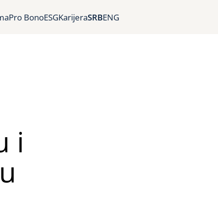
ma
Pro Bono
ESG
Karijera
SRB
ENG
 i
ju