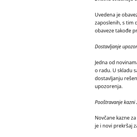
Uvedena je obavez
zaposlenih, s tim 
obaveze takođe pre
Dostavljanje upozor
Jedna od novinama
o radu. U skladu 
dostavljanju reše
upozorenja.
Pooštravanje kazni
Novčane kazne za 
je i novi prekršaj