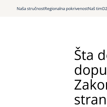
Naša stručnost
Regionalna pokrivenost
Naš tim
D2
Šta 
dopu
Zako
stra