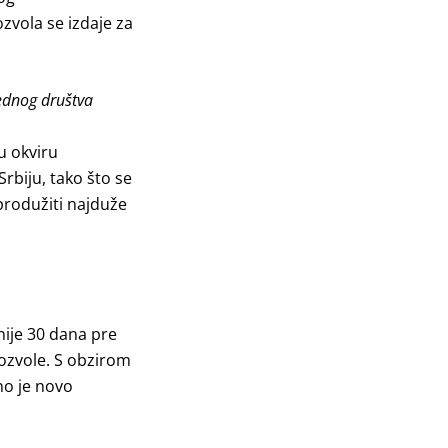
zvola se izdaje za
rednog društva
u okviru
rbiju, tako što se
produžiti najduže
ije 30 dana pre
dozvole. S obzirom
no je novo