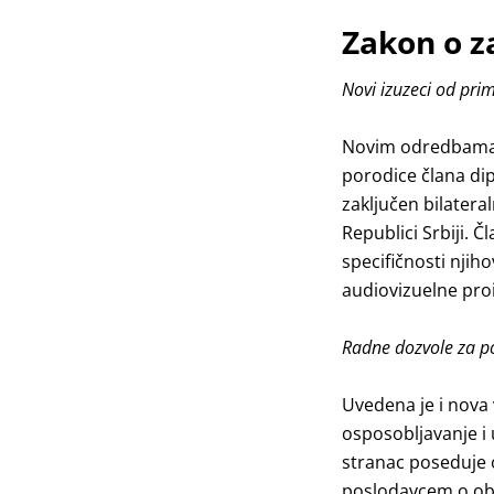
Zakon o z
Novi izuzeci od pr
Novim odredbama s
porodice člana di
zaključen bilatera
Republici Srbiji. 
specifičnosti njiho
audiovizuelne proi
Radne dozvole za po
Uvedena je i nova 
osposobljavanje i 
stranac poseduje o
poslodavcem o oba