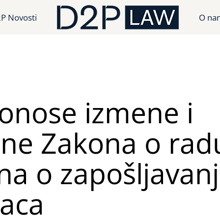
P Novosti
O na
donose izmene i
ne Zakona o radu
na o zapošljavan
naca