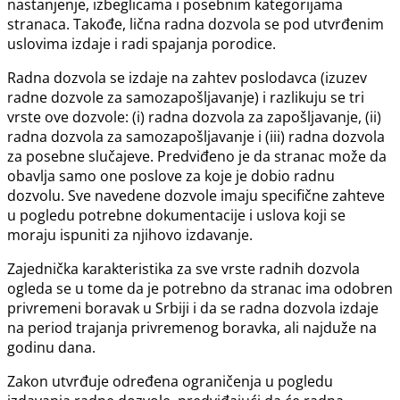
nastanjenje, izbeglicama i posebnim kategorijama
stranaca. Takođe, lična radna dozvola se pod utvrđenim
uslovima izdaje i radi spajanja porodice.
Radna dozvola se izdaje na zahtev poslodavca (izuzev
radne dozvole za samozapošljavanje) i razlikuju se tri
vrste ove dozvole: (i) radna dozvola za zapošljavanje, (ii)
radna dozvola za samozapošljavanje i (iii) radna dozvola
za posebne slučajeve. Predviđeno je da stranac može da
obavlja samo one poslove za koje je dobio radnu
dozvolu. Sve navedene dozvole imaju specifične zahteve
u pogledu potrebne dokumentacije i uslova koji se
moraju ispuniti za njihovo izdavanje.
Zajednička karakteristika za sve vrste radnih dozvola
ogleda se u tome da je potrebno da stranac ima odobren
privremeni boravak u Srbiji i da se radna dozvola izdaje
na period trajanja privremenog boravka, ali najduže na
godinu dana.
Zakon utvrđuje određena ograničenja u pogledu