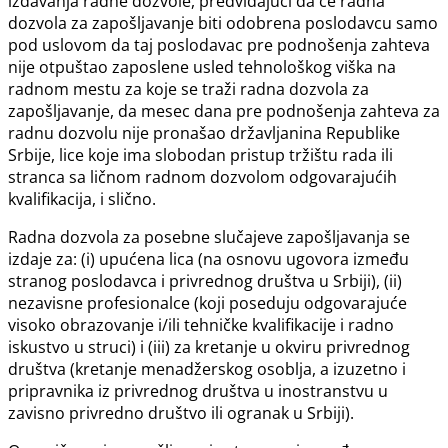
izdavanja radne dozvole, predviđajući da će radna
dozvola za zapošljavanje biti odobrena poslodavcu samo
pod uslovom da taj poslodavac pre podnošenja zahteva
nije otpuštao zaposlene usled tehnološkog viška na
radnom mestu za koje se traži radna dozvola za
zapošljavanje, da mesec dana pre podnošenja zahteva za
radnu dozvolu nije pronašao državljanina Republike
Srbije, lice koje ima slobodan pristup tržištu rada ili
stranca sa ličnom radnom dozvolom odgovarajućih
kvalifikacija, i slično.
Radna dozvola za posebne slučajeve zapošljavanja se
izdaje za: (i) upućena lica (na osnovu ugovora između
stranog poslodavca i privrednog društva u Srbiji), (ii)
nezavisne profesionalce (koji poseduju odgovarajuće
visoko obrazovanje i/ili tehničke kvalifikacije i radno
iskustvo u struci) i (iii) za kretanje u okviru privrednog
društva (kretanje menadžerskog osoblja, a izuzetno i
pripravnika iz privrednog društva u inostranstvu u
zavisno privredno društvo ili ogranak u Srbiji).