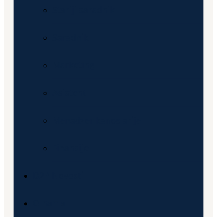
Stariji saradnik
Saradnik
Marketing
Asistent
Menadzer kancelarije
Finansije
D2P Novosti
O nama