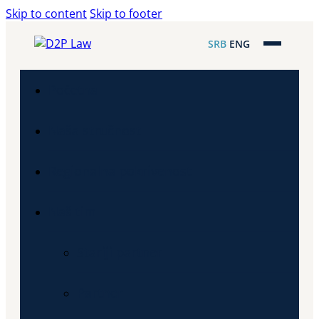
Skip to content
Skip to footer
SRB
ENG
Početna
Naša stručnost
Regionalna pokrivenost
Naš tim
Stariji partner
Partner