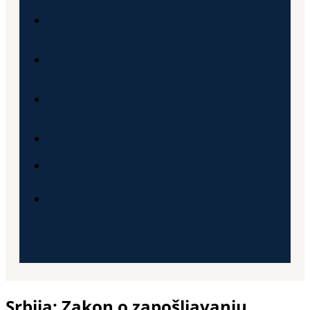
Pro Bono
ESG
Karijera
Kontakt
SRB
ENG
Srbija: Zakon o zapošljavanju