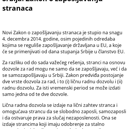
stranaca
Novi Zakon o zapošljavanju stranaca je stupio na snagu
4. decembra 2014. godine, osim pojedinih odredaba
kojima se reguliše zapošljavanje državljana u EU, a koje
će se primenjivati od dana stupanja Srbije u članstvo EU.
Za razliku od do sada važećeg rešenja, stranci na osnovu
dozvole za rad mogu ne samo da se zapošljavaju, već i da
se samozapošljavaju u Srbiji. Zakon predviđa postojanje
dve vrste dozvola za rad, i to (i) ličnu radnu dozvolu i (ii)
radnu dozvolu. Za isti vremenski period se može izdati
samo jedna od te dve dozvole.
Lična radna dozvola se izdaje na lični zahtev stranca i
omogućava strancu da se slobodno zaposli, samozaposli
i da ostvaruje prava za slučaj nezaposlenosti. Ona se
izdaje strancima koji imaju odobrenje za stalno