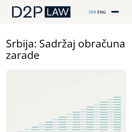
SRB
ENG
Početna
Naša stručnost
Srbija: Sadržaj obračuna
zarade
Regionalna pokrivenost
Naš tim
D2P Novosti
O nama
Pro Bono
ESG