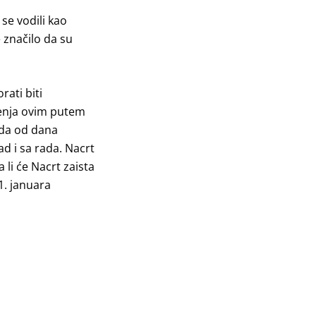
se vodili kao
 značilo da su
ati biti
jenja ovim putem
da od dana
d i sa rada. Nacrt
li će Nacrt zaista
1. januara