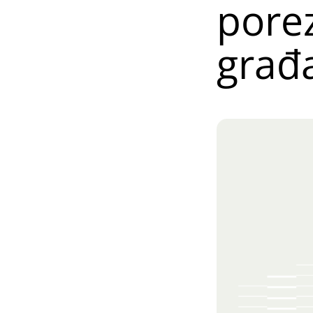
pore
građ