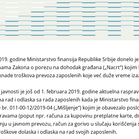
19. godine Ministarstvo finansija Republike Srbije donelo j
ma Zakona o porezu na dohodak građana („Nacrt“) kojim b
aknade troškova prevoza zaposlenih koje već duže vreme iz
avnosti je još od 1. februara 2019. godine aktuelna rasprav
a rad i odlaska sa rada zaposlenih kada je Ministarstvo fina
 br. 011-00-12/2019-04 („Mišljenje“) kojim je obavezalo pos
ravama (poput npr. računa za kupovinu pretplatne karte, dne
nju u javnom prevozu, račun za gorivo u slučaju korišćenja
troškove dolaska i odlaska na rad svojih zaposlenih.