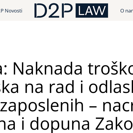
P Novosti
O na
a: Naknada trošk
ka na rad i odlas
zaposlenih – nac
na i dopuna Zako