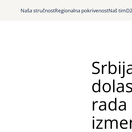
Naša stručnost
Regionalna pokrivenost
Naš tim
D2
Srbij
dolas
rada 
izme