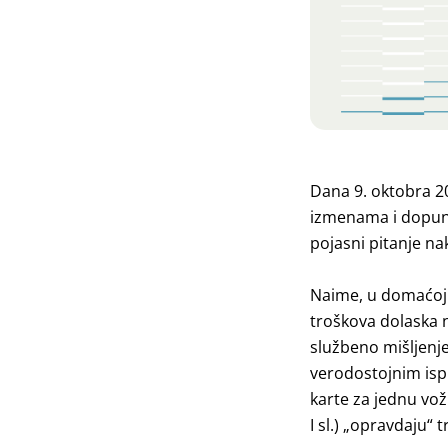
Dana 9. oktobra 20
izmenama i dopuna
pojasni pitanje n
Naime, u domaćoj j
troškova dolaska n
službeno mišljenje
verodostojnim isp
karte za jednu vož
I sl.) „opravdaju“ 