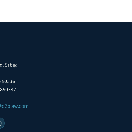
, Srbija
7850336
7850337
e@d2plaw.com