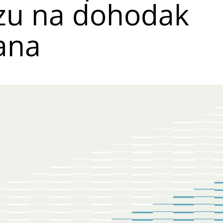
zu na dohodak
ana