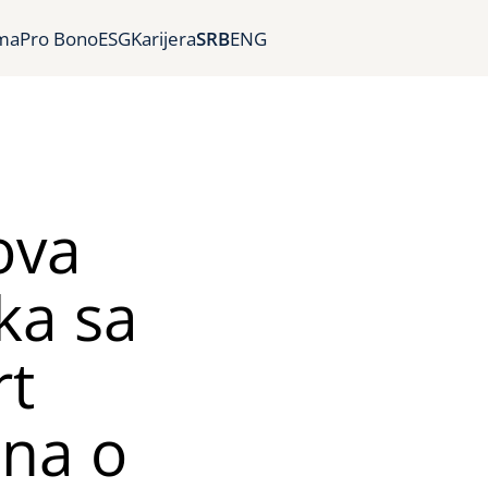
ma
Pro Bono
ESG
Karijera
SRB
ENG
ova
ka sa
rt
na o