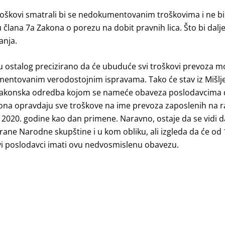
oškovi smatrali bi se nedokumentovanim troškovima i ne bi 
člana 7a Zakona o porezu na dobit pravnih lica. Što bi dalje
anja.
 ostalog precizirano da će ubuduće svi troškovi prevoza mor
mentovanim verodostojnim ispravama. Tako će stav iz Mišl
 zakonska odredba kojom se nameće obaveza poslodavcima 
na opravdaju sve troškove na ime prevoza zaposlenih na ra
 2020. godine kao dan primene. Naravno, ostaje da se vidi da 
strane Narodne skupštine i u kom obliku, ali izgleda da će od 
i poslodavci imati ovu nedvosmislenu obavezu.