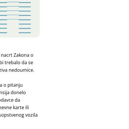
e nacrt Zakona o
i trebalo da se
aziva nedoumice.
a o pitanju
nsija donelo
lodavce da
vne karte ili
 sopstvenog vozila