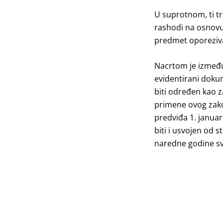
U suprotnom, ti tr
rashodi na osnovu 
predmet oporeziv
Nacrtom je između
evidentirani doku
biti određen kao
primene ovog zako
predviđa 1. januar
biti i usvojen od 
naredne godine sv