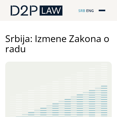
SRB
ENG
Početna
Naša stručnost
Srbija: Izmene Zakona o
radu
Regionalna pokrivenost
Naš tim
D2P Novosti
O nama
Pro Bono
ESG