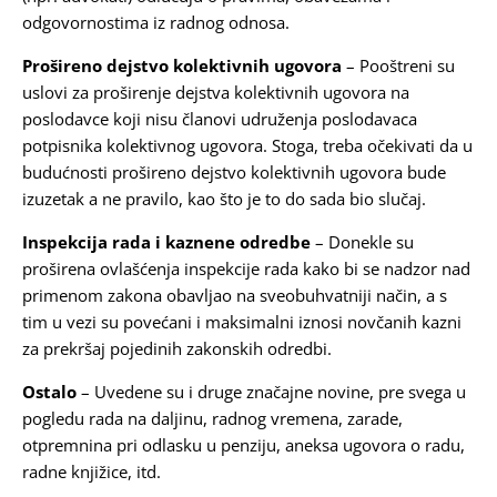
odgovornostima iz radnog odnosa.
Prošireno dejstvo kolektivnih ugovora
– Pooštreni su
uslovi za proširenje dejstva kolektivnih ugovora na
poslodavce koji nisu članovi udruženja poslodavaca
potpisnika kolektivnog ugovora. Stoga, treba očekivati da u
budućnosti prošireno dejstvo kolektivnih ugovora bude
izuzetak a ne pravilo, kao što je to do sada bio slučaj.
Inspekcija rada i kaznene odredbe
– Donekle su
proširena ovlašćenja inspekcije rada kako bi se nadzor nad
primenom zakona obavljao na sveobuhvatniji način, a s
tim u vezi su povećani i maksimalni iznosi novčanih kazni
za prekršaj pojedinih zakonskih odredbi.
Ostalo
– Uvedene su i druge značajne novine, pre svega u
pogledu rada na daljinu, radnog vremena, zarade,
otpremnina pri odlasku u penziju, aneksa ugovora o radu,
radne knjižice, itd.