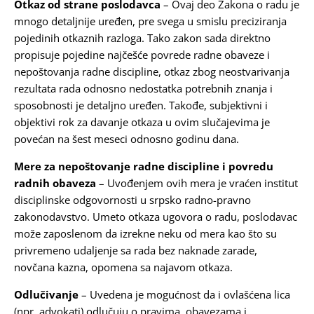
Otkaz od strane poslodavca
– Ovaj deo Zakona o radu je
mnogo detaljnije uređen, pre svega u smislu preciziranja
pojedinih otkaznih razloga. Tako zakon sada direktno
propisuje pojedine najčešće povrede radne obaveze i
nepoštovanja radne discipline, otkaz zbog neostvarivanja
rezultata rada odnosno nedostatka potrebnih znanja i
sposobnosti je detaljno uređen. Takođe, subjektivni i
objektivi rok za davanje otkaza u ovim slučajevima je
povećan na šest meseci odnosno godinu dana.
Mere za nepoštovanje radne discipline i povredu
radnih obaveza
– Uvođenjem ovih mera je vraćen institut
disciplinske odgovornosti u srpsko radno-pravno
zakonodavstvo. Umeto otkaza ugovora o radu, poslodavac
može zaposlenom da izrekne neku od mera kao što su
privremeno udaljenje sa rada bez naknade zarade,
novčana kazna, opomena sa najavom otkaza.
Odlučivanje
– Uvedena je mogućnost da i ovlašćena lica
(npr. advokati) odlučuju o pravima, obavezama i