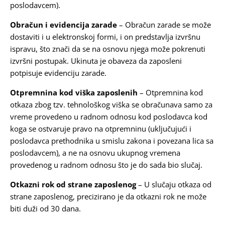
poslodavcem).
Obračun i evidencija zarade
– Obračun zarade se može
dostaviti i u elektronskoj formi, i on predstavlja izvršnu
ispravu, što znači da se na osnovu njega može pokrenuti
izvršni postupak. Ukinuta je obaveza da zaposleni
potpisuje evidenciju zarade.
Otpremnina kod viška zaposlenih
– Otpremnina kod
otkaza zbog tzv. tehnološkog viška se obračunava samo za
vreme provedeno u radnom odnosu kod poslodavca kod
koga se ostvaruje pravo na otpremninu (uključujući i
poslodavca prethodnika u smislu zakona i povezana lica sa
poslodavcem), a ne na osnovu ukupnog vremena
provedenog u radnom odnosu što je do sada bio slučaj.
Otkazni rok od strane zaposlenog
– U slučaju otkaza od
strane zaposlenog, precizirano je da otkazni rok ne može
biti duži od 30 dana.