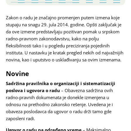
Karijera
Zakon o radu je značajno promenjen putem izmena koje
stupaju na snagu 29. jula 2014. godine. Opšti zaključak je
Kontakt
da ove izmene predstavljaju pozitivan pomak u srpskom
radno-pravnom zakonodavstvu, kako na polju
fleksibilnosti tako i u pogledu preciziranja pojedinih
instituta. U nastavku je kratak pregled nekih od najvažnijih
novina, kao i uputstvo o usklađivanju sa ovim izmenama.
Novine
Sadržina pravilnika o organizaciji i sistematizaciji
poslova i ugovora o radu
– Obavezna sadržina ovih
radno-pravnih dokumenata je donekle izmenjena u
odnosu na prethodno zakonsko rešenje. Uvedena je i
obaveza poslodavca da ugovor o radu drži tamo gde
zaposleni radi.
Ugovor o radu na određeno vreme
– Maksimalno