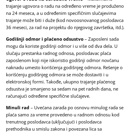
trajanje ugovora o radu na određeno vreme je produženo
na 24 meseca, a u određenim specifičnim slučajevima
trajanje može biti i duže (kod novoosnovanog poslodavca
36 meseci, za rad na projektu do njegovog završetka, itd.).
Godišnji odmor i plaćeno odsustvo
– Zaposleni sada
mogu da koriste godišnji odmor i u više od dva dela. U
slučaju prestanka radnog odnosa, poslodavac plaća
zaposlenom koji nije iskoristio godišnji odmor novčanu
naknadu umesto korišćenja godišnjeg odmora. Rešenje o
korišćenju godišnjeg odmora se može dostaviti i u
elektronskoj formi. Takođe, ukupno trajanje plaćenog
odsustva je smanjeno sa sedam na pet radnih dana, ne
računajući određene specifične slučajeve.
Minuli rad
– Uvećana zarada po osnovu minulog rada se
plaća samo za vreme provedeno u radnom odnosu kod
trenutnog poslodavca (uključujući i poslodavca
prethodnika u smislu zakona i povezana lica sa